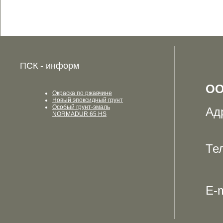
ПСК - информ
ОО
Окраска по ржавчине
Новый эпоксидный грунт
Особый грунт-эмаль
Ад
NORMADUR 65 HS
Те
E-m